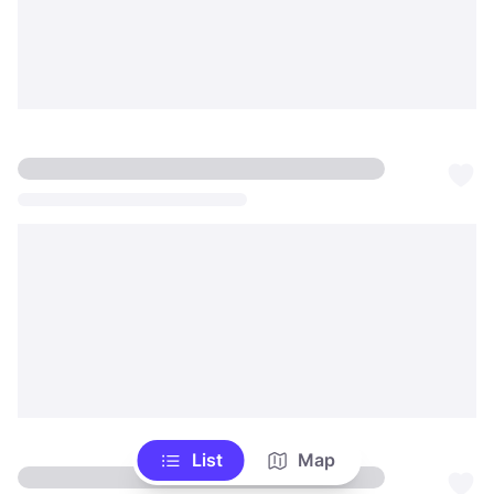
List
Map