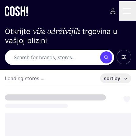
više održivijih
Otkrijte
trgovina u
vašjoj blizini
Show 
Search
Loading stores ...
sort by