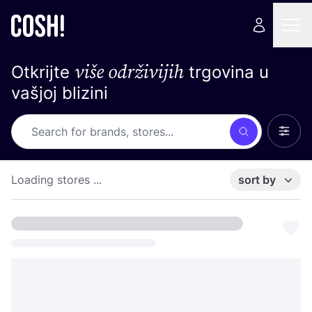
više održivijih
Otkrijte
trgovina u
vašjoj blizini
Show 
Search
Loading stores ...
sort by