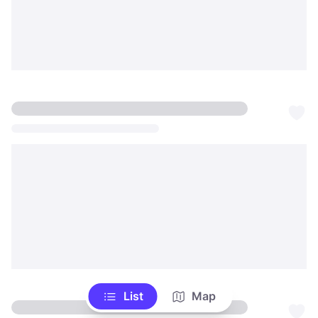
List
Map