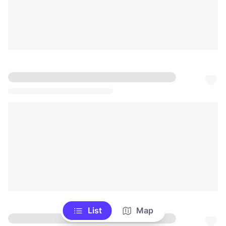
List
Map