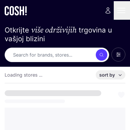
više održivijih
Otkrijte
trgovina u
vašjoj blizini
Show 
Search
Loading stores ...
sort by