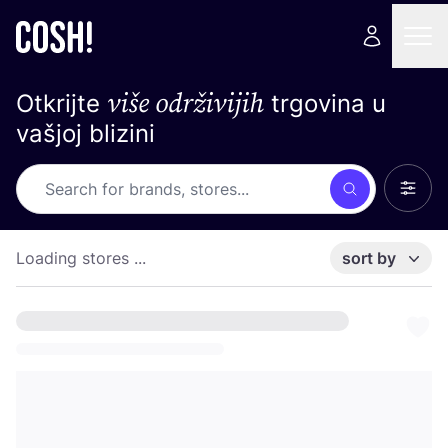
više održivijih
Otkrijte
trgovina u
vašjoj blizini
Show 
Search
Loading stores ...
sort by