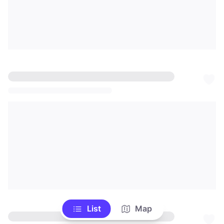
List
Map