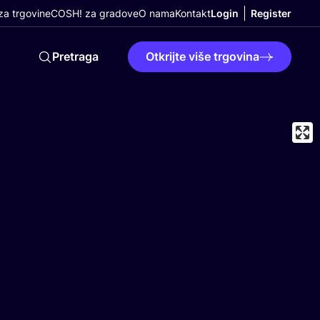
a trgovine
COSH! za gradove
O nama
Kontakt
Login
Register
Pretraga
Otkrijte više trgovina