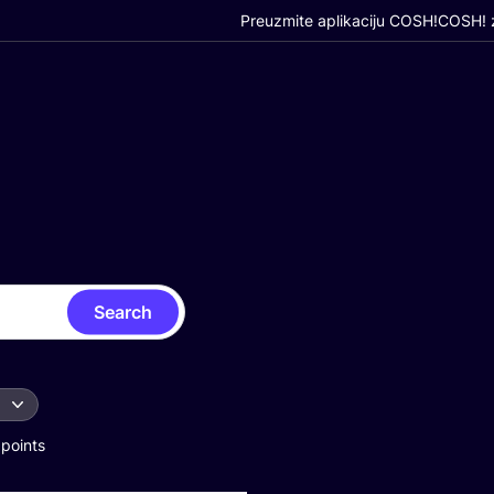
Preuzmite aplikaciju COSH!
COSH! z
Search
 points