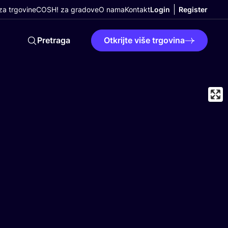
a trgovine
COSH! za gradove
O nama
Kontakt
Login
Register
Pretraga
Otkrijte više trgovina