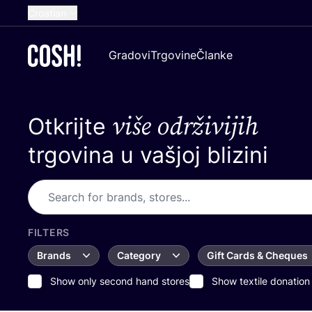
Croatian
English
Gradovi
Trgovine
Članke
Dutch
French
više održivijih
Otkrijte
Spanish
German
trgovina u vašjoj blizini
FILTERS
Brands
Category
Gift Cards & Cheques
Show only second hand stores
Show textile donation