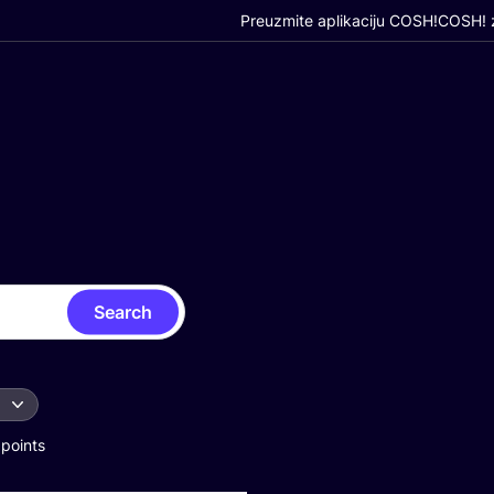
Preuzmite aplikaciju COSH!
COSH! z
Search
 points