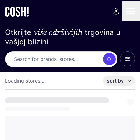
više održivijih
Otkrijte
trgovina u
vašjoj blizini
Show 
Search
Loading stores ...
sort by