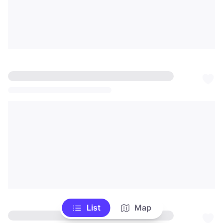
List
Map