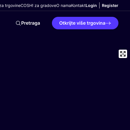
a trgovine
COSH! za gradove
O nama
Kontakt
Login
Register
Pretraga
Otkrijte više trgovina