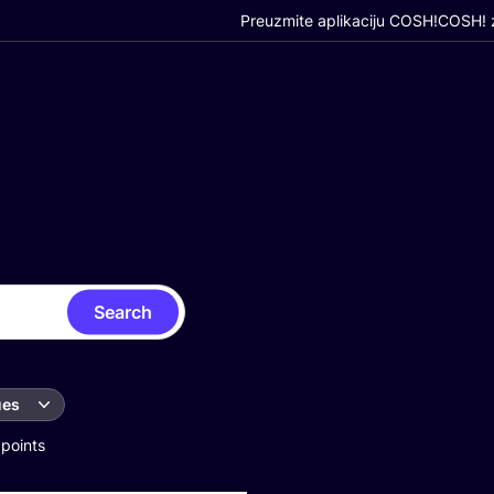
Preuzmite aplikaciju COSH!
COSH! z
Search
ues
 points