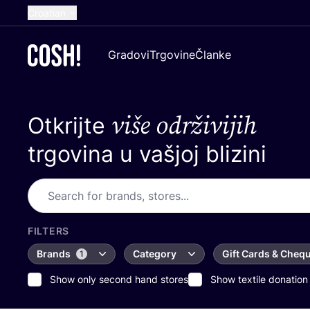
Croatian
English
Gradovi
Trgovine
Članke
Dutch
French
više održivijih
Otkrijte
Spanish
German
trgovina u vašjoj blizini
FILTERS
Brands
Category
Gift Cards & Cheq
1
Show only second hand stores
Show textile donation