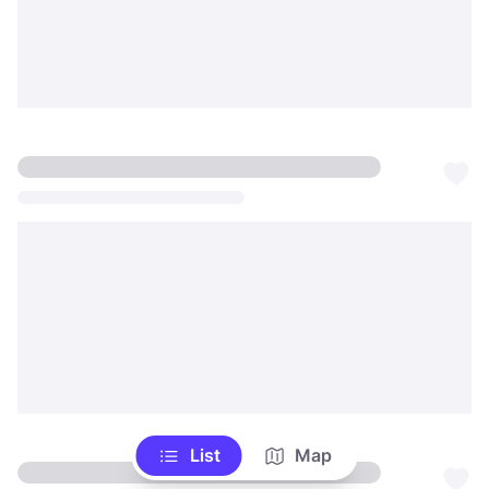
List
Map