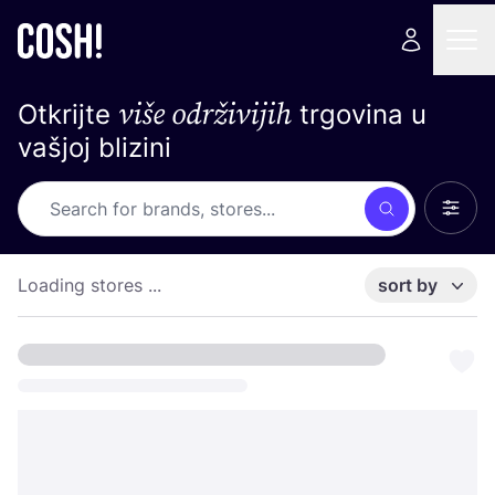
više održivijih
Otkrijte
trgovina u
vašjoj blizini
Show 
Search
Loading stores ...
sort by