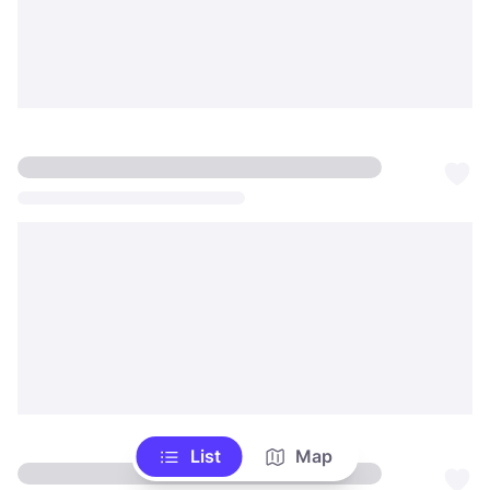
List
Map