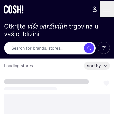
više održivijih
Otkrijte
trgovina u
vašjoj blizini
Show 
Search
Loading stores ...
sort by