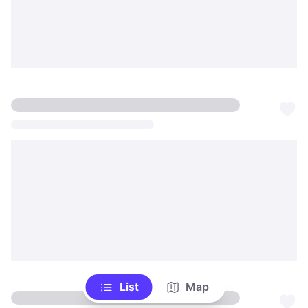
List
Map