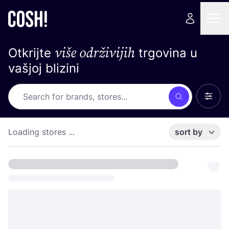
više održivijih
Otkrijte
trgovina u
vašjoj blizini
Show 
Search
Loading stores ...
sort by