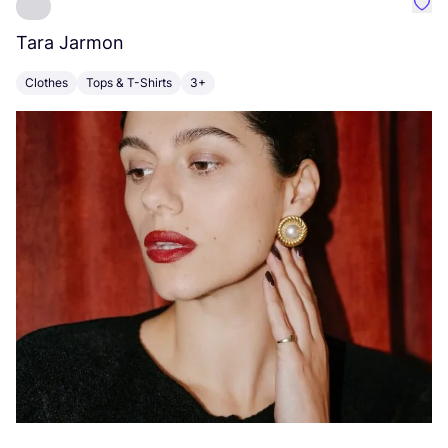
Favo
Tara Jarmon
A
Clothes
Tops & T-Shirts
3+
K