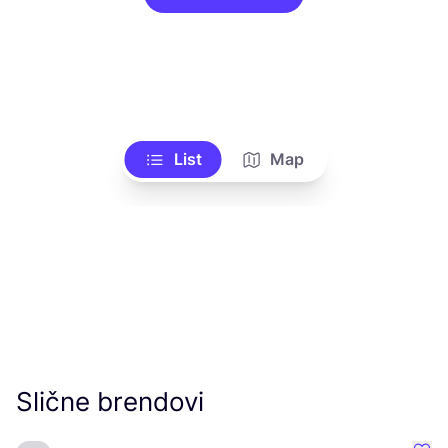
List
Map
Slične brendovi