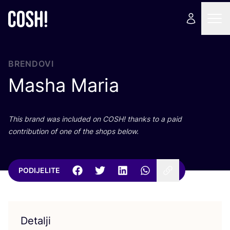
BRENDOVI
Masha Maria
This brand was inclu­ded on
COSH
! than­ks to a paid
con­tri­bu­ti­on of one of the shops below.
PODIJELITE
Detalji