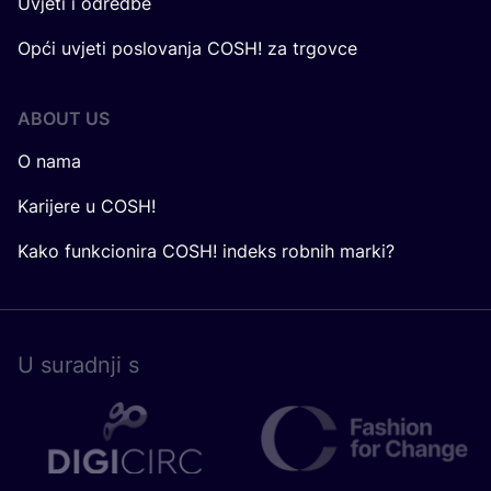
Uvjeti i odredbe
Opći uvjeti poslovanja COSH! za trgovce
ABOUT US
O nama
Karijere u COSH!
Kako funkcionira COSH! indeks robnih marki?
U surad­nji s