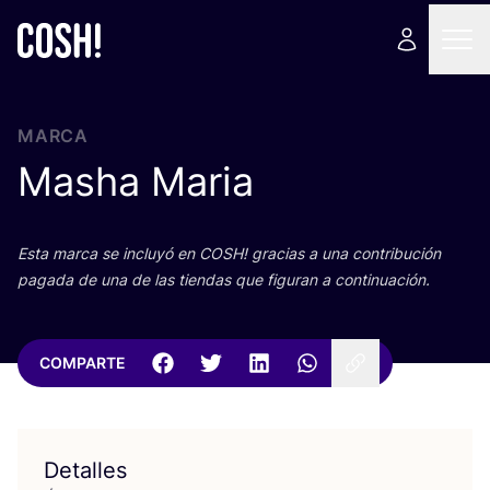
MARCA
Masha Maria
Esta mar­ca se inclu­yó en
COSH
! gra­cias a una con­tri­bu­ción
paga­da de una de las tien­das que figu­ran a continuación.
COMPARTE
Detalles