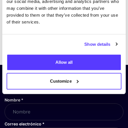
our social media, advertising and analytics partners who
may combine it with other information that you’ve
provided to them or that they’ve collected from your use
of their services.
Show details
Previous
Next
Allow all
¡Suscríbete a nuestro boletín
Customize
y mantente informado!
Nombre
*
Correo electrónico
*