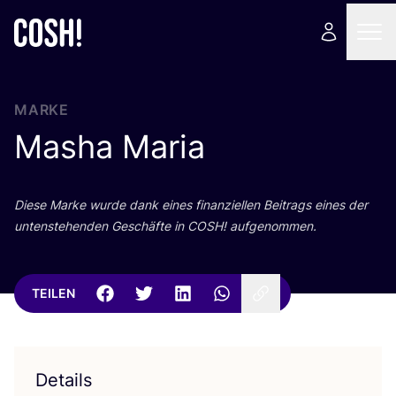
MARKE
Masha Maria
Die­se Mar­ke wur­de dank eines finan­zi­el­len Bei­trags eines der
unten­ste­hen­den Geschäf­te in
COSH
! aufgenommen.
TEILEN
Details