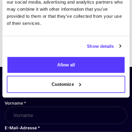
our social media, advertising and analytics partners who
may combine it with other information that you’ve
provided to them or that they’ve collected from your use
of their services.
Show details
Previous
Next
Allow all
Abonniere unseren Newsletter
Customize
und bleibe auf dem Laufenden!
Vorname
*
E-Mail-Adresse
*