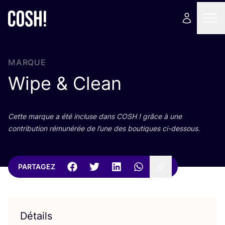
MARQUE
Wipe
&
Clean
Cette marque a été incluse dans
COSH
! grâce à une
contri­bu­tion rému­né­rée de l’une des bou­tiques ci-dessous.
PARTAGEZ
Détails