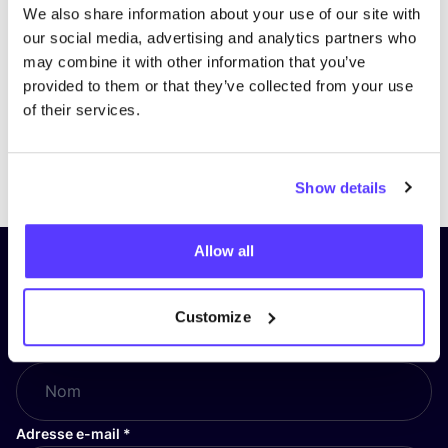
We also share information about your use of our site with
our social media, advertising and analytics partners who
may combine it with other information that you’ve
provided to them or that they’ve collected from your use
of their services.
Previous
Next
Show details
Allow all
Inscrivez-vous à notre lettre
d’information et restez informé !
Customize
Nom
*
Adresse e-mail
*