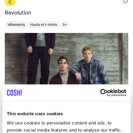
C
Préf
Revolution
E
Vêtements
Hauts et t-shirts
3+
V
This website uses cookies
We use cookies to personalise content and ads, to
provide social media features and to analyse our traffic.