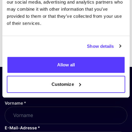
our social media, advertising and analytics partners who
may combine it with other information that you’ve
provided to them or that they’ve collected from your use
of their services.
Show details
Previous
Next
Allow all
Abonniere unseren Newsletter
Customize
und bleibe auf dem Laufenden!
Vorname
*
E-Mail-Adresse
*