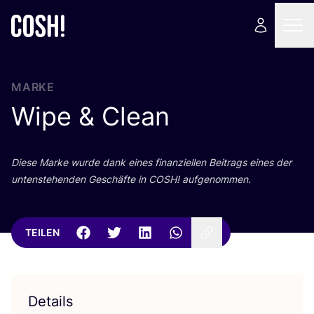
MARKE
Wipe
&
Clean
Die­se Mar­ke wur­de dank eines finan­zi­el­len Bei­trags eines der
unten­ste­hen­den Geschäf­te in
COSH
! aufgenommen.
TEILEN
Details