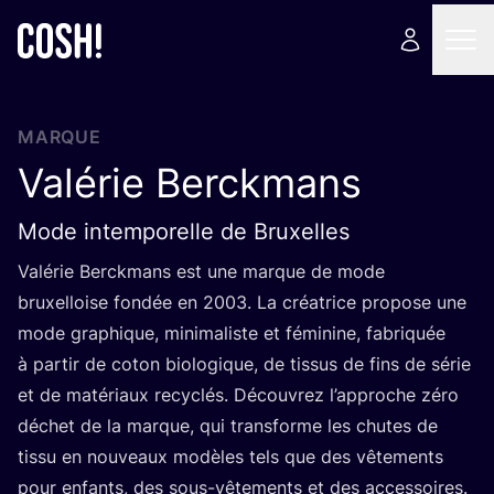
MARQUE
Valérie Berckmans
Mode intemporelle de Bruxelles
Valé­rie Ber­ck­mans est une marque de mode
bruxel­loise fon­dée en
2003
. La créa­trice pro­pose une
mode gra­phique, mini­ma­liste et fémi­nine, fabri­quée
à par­tir de coton bio­lo­gique, de tis­sus de fins de série
et de maté­riaux recy­clés. Décou­vrez l’ap­proche zéro
déchet de la marque, qui trans­forme les chutes de
tis­su en nou­veaux modèles tels que des vête­ments
pour enfants, des sous-vête­ments et des accessoires.