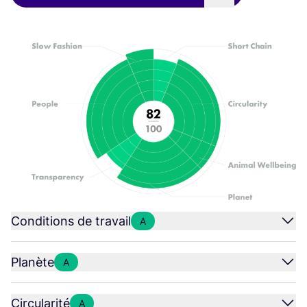
Conditions de travail
A
Planète
A
Circularité
A