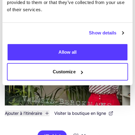
Rech
provided to them or that they’ve collected from your use
of their services.
Voir tous les 1 magasins
Valérie Berckmans
like
Show details
Rue Van Artevelde 8, Bruxelles
Vêtements
Chaussures
+1
Allow all
Customize
Ajouter à l'itinéraire
Visiter la boutique en ligne