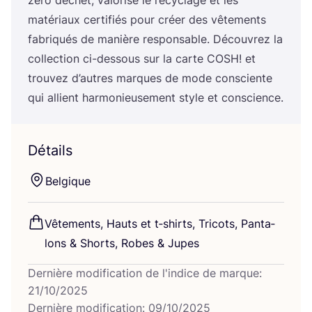
maté­riaux cer­ti­fiés pour créer des vête­ments
fabri­qués de manière res­pon­sable. Décou­vrez la
col­lec­tion ci-des­sous sur la carte
COSH
! et
trou­vez d’autres marques de mode consciente
qui allient har­mo­nieu­se­ment style et conscience.
Détails
Bel­gique
Vête­ments, Hauts et t‑shirts, Tri­cots, Pan­ta­
lons
&
Shorts, Robes
&
Jupes
Dernière modification de l'indice de marque:
21/10/2025
Dernière modification: 09/10/2025