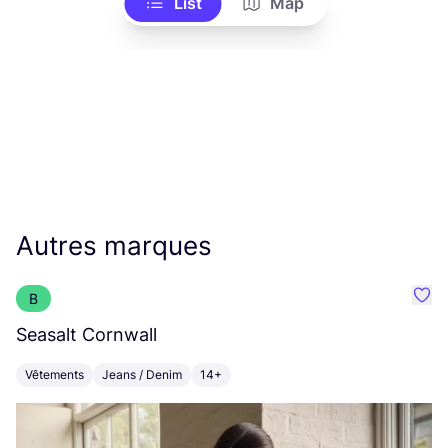
List
Map
Autres marques
B
Préf
Seasalt Cornwall
A
Vêtements
Jeans / Denim
14+
V