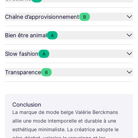
Chaîne d’approvisionnement
B
Bien être animal
A
Slow fashion
A
Transparence
B
Conclusion
La marque de mode belge Valé­rie Ber­ck­mans
allie une mode intem­po­relle et durable à une
esthé­tique mini­ma­liste. La créa­trice adopte le
zéro déchet, valo­rise le recy­clage et les