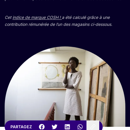
Cet
indice de marque
COSH
!
a été cal­cu­lé grâce à une
contri­bu­tion rému­né­rée de l’un des maga­sins ci-dessous.
PARTAGEZ