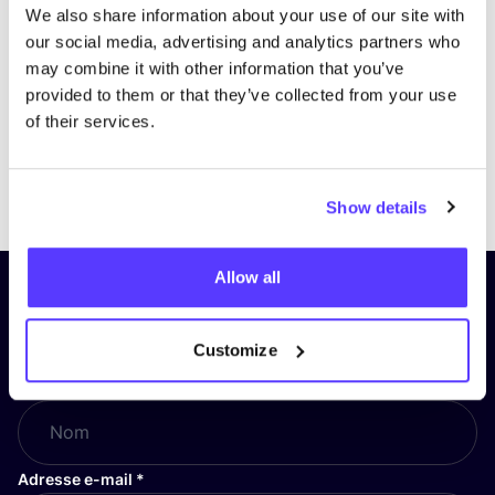
We also share information about your use of our site with
our social media, advertising and analytics partners who
may combine it with other information that you’ve
provided to them or that they’ve collected from your use
of their services.
Previous
Next
Show details
Allow all
Inscrivez-vous à notre lettre
d’information et restez informé !
Customize
Nom
*
Adresse e-mail
*