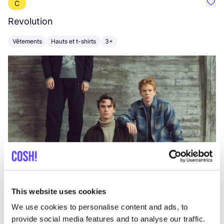
C
Préf
Revolution
E
Vêtements
Hauts et t-shirts
3+
V
This website uses cookies
We use cookies to personalise content and ads, to
provide social media features and to analyse our traffic.