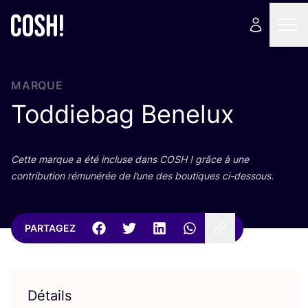
MARQUE
Toddiebag Benelux
Cette marque a été incluse dans
COSH
! grâce à une
contri­bu­tion rému­né­rée de l’une des bou­tiques ci-dessous.
PARTAGEZ
Détails