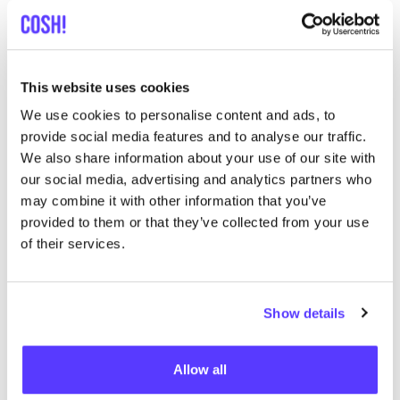
Rech
Voir tous les 1 magasins
This website uses cookies
We use cookies to personalise content and ads, to
Tiny Sea Tales
provide social media features and to analyse our traffic.
like
We also share information about your use of our site with
Bijoux
our social media, advertising and analytics partners who
may combine it with other information that you’ve
provided to them or that they’ve collected from your use
of their services.
Show details
Ajouter à l'itinéraire
Visiter la boutique en ligne
Allow all