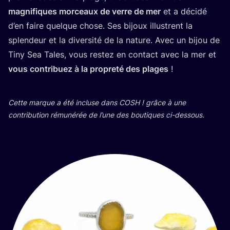
magni­fiques mor­ceaux de verre de mer
et a déci­dé
d’en faire quelque chose. Ses bijoux illus­trent la
splen­deur et la diver­si­té de la nature. Avec un bijou de
Tiny Sea Tales, vous res­tez en contact avec la mer et
vous contri­buez à la pro­pre­té des plages
!
Cette marque a été incluse dans
COSH
! grâce à une
contri­bu­tion rému­né­rée de l’une des bou­tiques ci-dessous.