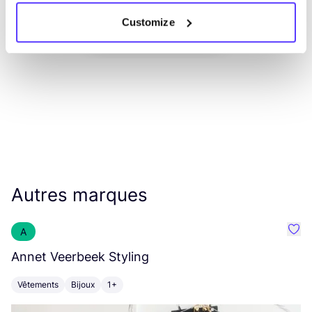
Customize
List
Map
Autres marques
A
Préf
Annet Veerbeek Styling
T
Vêtements
Bijoux
1+
V