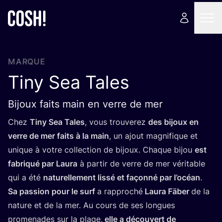
MARQUE
Tiny Sea Tales
Bijoux faits main en verre de mer
Chez
Tiny Sea Tales
, vous trou­ve­rez
des bijoux en
verre de mer faits à la main
, un ajout magni­fique et
unique à votre col­lec­tion de bijoux. Chaque bijou
est
fabri­qué par Lau­ra
à par­tir de verre de mer véri­table
qui a été
natu­rel­le­ment lis­sé et façon­né par l’o­céan
.
Sa pas­sion pour le surf
a rap­pro­ché
Lau­ra Fäber
de la
nature et de la mer. Au cours de ses longues
pro­me­nades sur la plage,
elle a décou­vert de