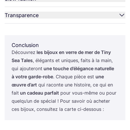
Transparence
Conclusion
Décou­vrez
les bijoux en verre de mer de Tiny
Sea Tales
, élé­gants et uniques, faits à la main,
qui ajou­te­ront
une touche d’é­lé­gance natu­relle
à votre garde-robe
. Chaque pièce est
une
œuvre d’art
qui raconte une his­toire, ce qui en
fait
un cadeau par­fait
pour vous-même ou pour
quel­qu’un de spé­cial ! Pour savoir où ache­ter
ces bijoux, consul­tez la carte ci-dessous :