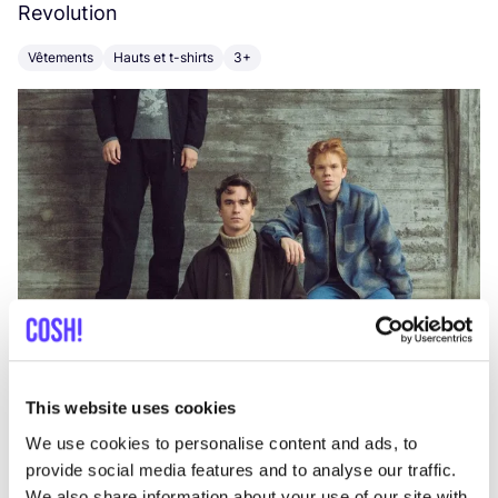
Revolution
E
Vêtements
Hauts et t-shirts
3+
V
This website uses cookies
We use cookies to personalise content and ads, to
provide social media features and to analyse our traffic.
We also share information about your use of our site with