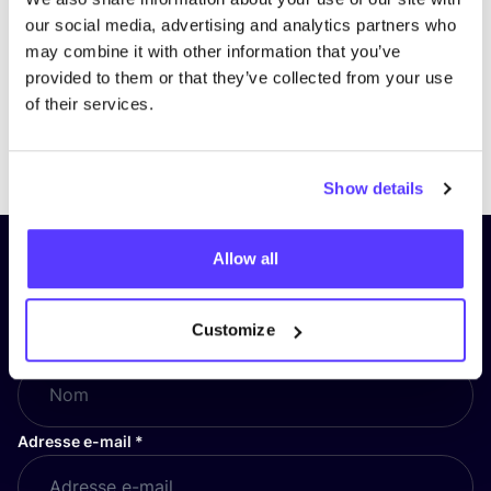
our social media, advertising and analytics partners who
may combine it with other information that you’ve
provided to them or that they’ve collected from your use
of their services.
Previous
Next
Show details
Allow all
Inscrivez-vous à notre lettre
d’information et restez informé !
Customize
Nom
*
Adresse e-mail
*