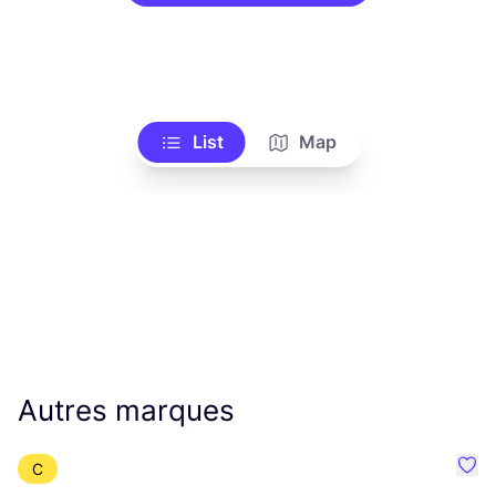
List
Map
Autres marques
C
Préf