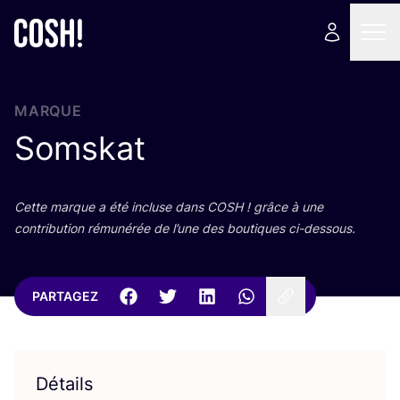
MARQUE
Somskat
Cette marque a été incluse dans
COSH
! grâce à une
contri­bu­tion rému­né­rée de l’une des bou­tiques ci-dessous.
PARTAGEZ
Détails