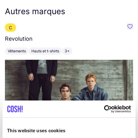
Autres marques
C
Préf
Revolution
E
Vêtements
Hauts et t-shirts
3+
V
This website uses cookies