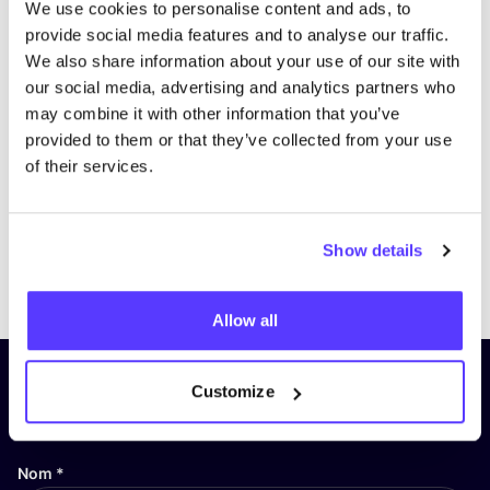
We use cookies to personalise content and ads, to
provide social media features and to analyse our traffic.
We also share information about your use of our site with
our social media, advertising and analytics partners who
may combine it with other information that you’ve
provided to them or that they’ve collected from your use
of their services.
Show details
Previous
Next
Allow all
Inscrivez-vous à notre lettre
Customize
d’information et restez informé !
Nom
*