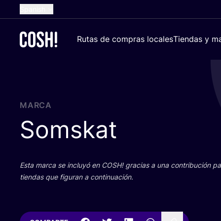
Spanish
English
Rutas de compras locales
Tiendas y ma
Dutch
French
German
Croatian
MARCA
Somskat
Esta mar­ca se inclu­yó en
COSH
! gra­cias a una con­tri­bu­ción 
tien­das que figu­ran a continuación.