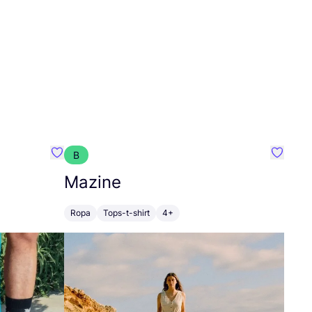
B
Favoritos {nombre}
Favorit
Mazine
Ropa
Tops-t-shirt
4+