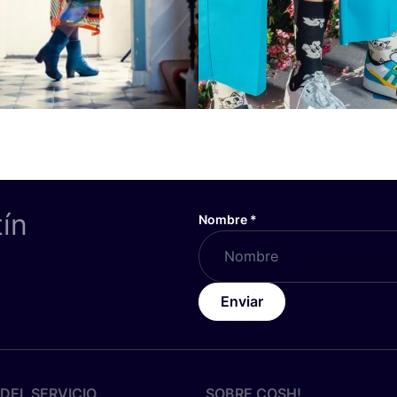
tín
Nombre
*
Enviar
DEL SERVICIO
SOBRE
COSH
!