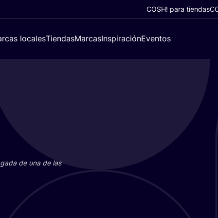
COSH! para tiendas
CO
rcas locales
Tiendas
Marcas
Inspiración
Eventos
paga­da de una de las