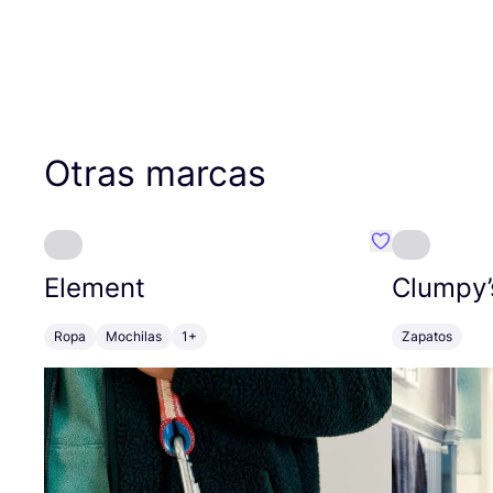
Otras marcas
Favoritos {no
Element
Clumpy’
Ropa
Mochilas
1+
Zapatos