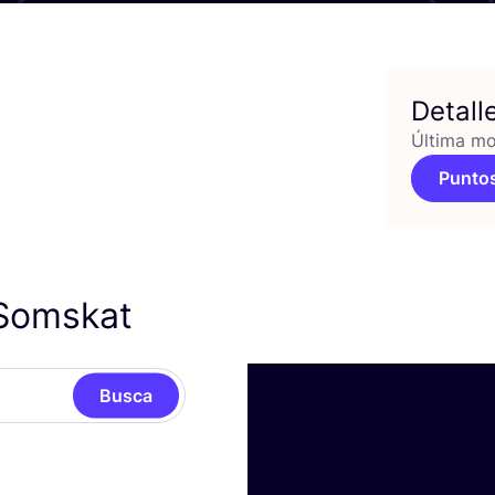
Detall
Última mo
Puntos
 Somskat
Busca