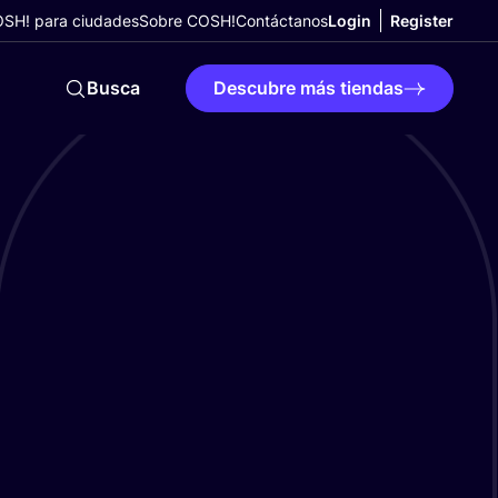
SH! para ciudades
Sobre COSH!
Contáctanos
Login
Register
Busca
Descubre más tiendas