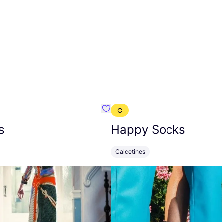
C
mbre}
Favoritos {nombre}
s
Happy Socks
Calcetines