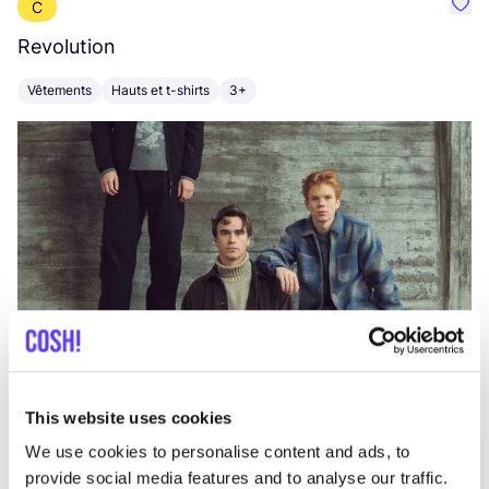
C
Préf
Revolution
E
Vêtements
Hauts et t-shirts
3+
V
This website uses cookies
We use cookies to personalise content and ads, to
provide social media features and to analyse our traffic.