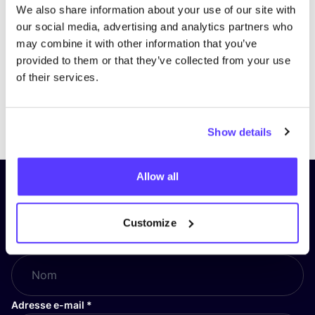
We also share information about your use of our site with
our social media, advertising and analytics partners who
may combine it with other information that you’ve
provided to them or that they’ve collected from your use
of their services.
Previous
Next
Show details
Allow all
Inscrivez-vous à notre lettre
d’information et restez informé !
Customize
Nom
*
Adresse e-mail
*