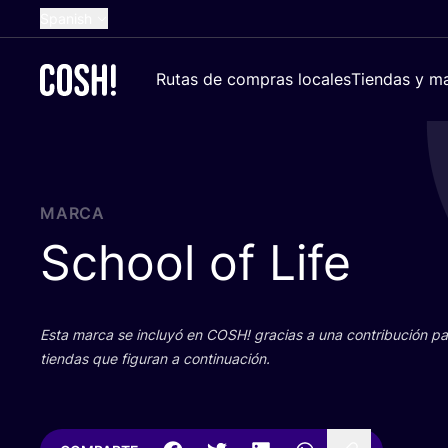
Spanish
English
Rutas de compras locales
Tiendas y ma
Dutch
French
German
Croatian
MARCA
School of Life
Esta mar­ca se inclu­yó en
COSH
! gra­cias a una con­tri­bu­ción 
tien­das que figu­ran a continuación.