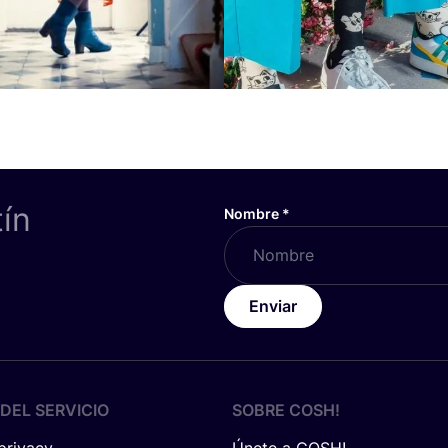
tín
Nombre
*
Enviar
DEL SERVICIO
SOBRE
COSH
!
 privacy
Únete a COSH!