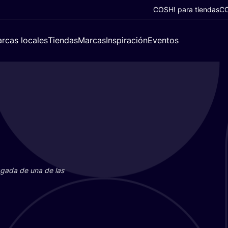
COSH! para tiendas
CO
rcas locales
Tiendas
Marcas
Inspiración
Eventos
paga­da de una de las