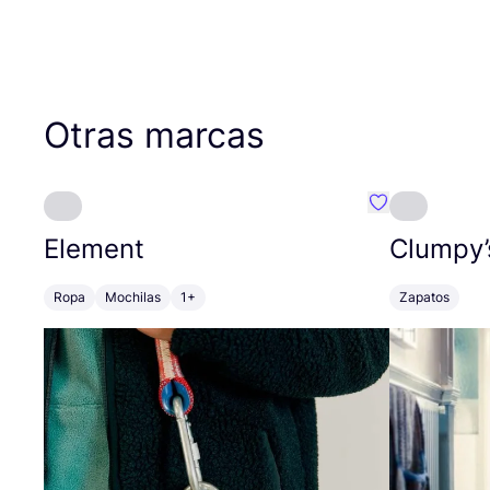
Otras marcas
Favoritos {no
Element
Clumpy’
Ropa
Mochilas
1+
Zapatos