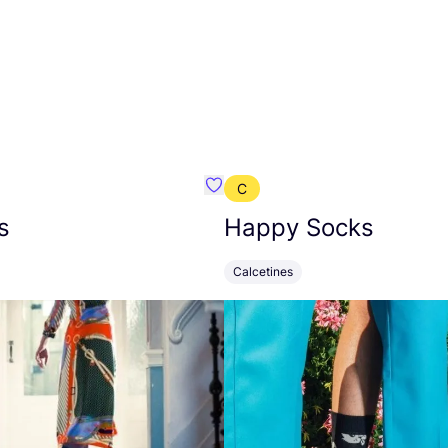
C
mbre}
Favoritos {nombre}
s
Happy Socks
Calcetines