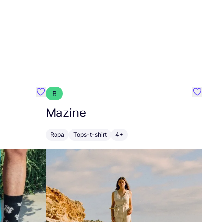
B
Favoritos {nombre}
Favorit
Mazine
Ropa
Tops-t-shirt
4+