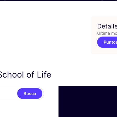
Detall
Última mo
Puntos
chool of Life
Busca