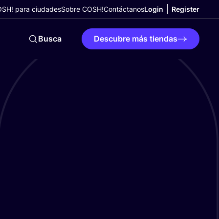
SH! para ciudades
Sobre COSH!
Contáctanos
Login
Register
Busca
Descubre más tiendas