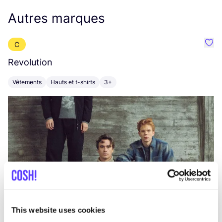
Autres marques
C
Préf
Revolution
E
Vêtements
Hauts et t-shirts
3+
V
This website uses cookies