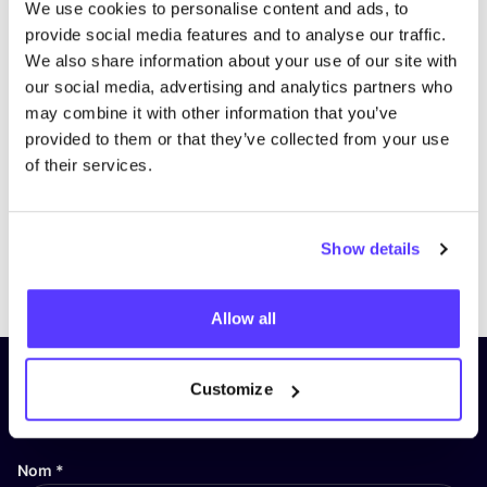
We use cookies to personalise content and ads, to
provide social media features and to analyse our traffic.
We also share information about your use of our site with
our social media, advertising and analytics partners who
may combine it with other information that you’ve
provided to them or that they’ve collected from your use
of their services.
Show details
Previous
Next
Allow all
Inscrivez-vous à notre lettre
Customize
d’information et restez informé !
Nom
*