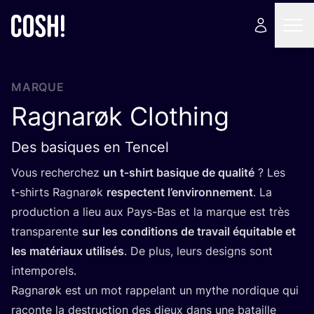
MARQUE
Ragnarøk Clothing
Des basiques en Tencel
Vous recher­chez
un t‑shirt basique de qua­li­té
? Les
t‑shirts Ragnarøk
res­pectent l’environnement
. La
pro­duc­tion a lieu aux Pays-Bas et la marque est très
trans­pa­rente
sur les condi­tions de tra­vail équi­table et
les maté­riaux uti­li­sés
. De plus, leurs desi­gns sont
intemporels.
Ragnarøk est un mot rap­pe­lant un mythe nor­dique qui
raconte la des­truc­tion des dieux dans une bataille