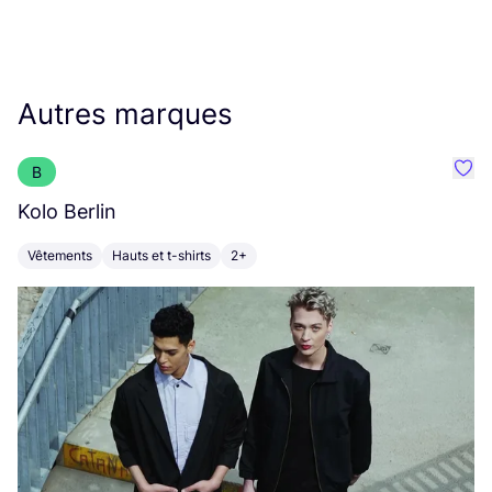
Autres marques
B
Préf
Kolo Berlin
A
Vêtements
Hauts et t-shirts
2+
V