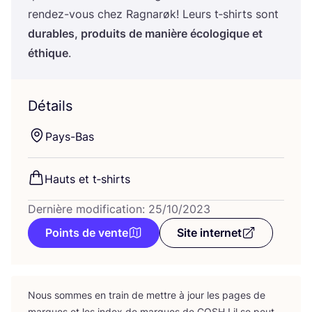
ren­dez-vous chez Ragnarøk! Leurs t‑shirts sont
durables, pro­duits de manière éco­lo­gique et
éthique
.
Détails
Pays-Bas
Hauts et t‑shirts
Dernière modification: 25/10/2023
Points de vente
Site internet
Nous sommes en train de mettre à jour les pages de
marques et les index de marques de
COSH
! il se peut