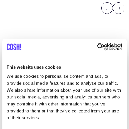
Previous
Next
Découvrez où acheter Ragnarøk
Clothing
This website uses cookies
We use cookies to personalise content and ads, to
provide social media features and to analyse our traffic.
Rech
We also share information about your use of our site with
our social media, advertising and analytics partners who
Voir tous les 1 magasins
may combine it with other information that you’ve
provided to them or that they’ve collected from your use
Ragnarøk clothing
of their services.
like
Ceintuurbaan 15, Zwolle