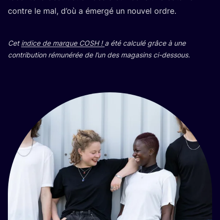
contre le mal, d’où a émer­gé un nou­vel ordre.
Cet
indice de marque
COSH
!
a été cal­cu­lé grâce à une
contri­bu­tion rému­né­rée de l’un des maga­sins ci-dessous.