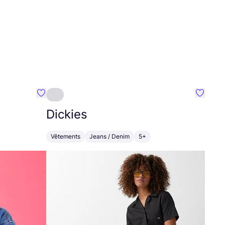
Préféré {nom}
Préféré
Dickies
Vêtements
Jeans / Denim
5+