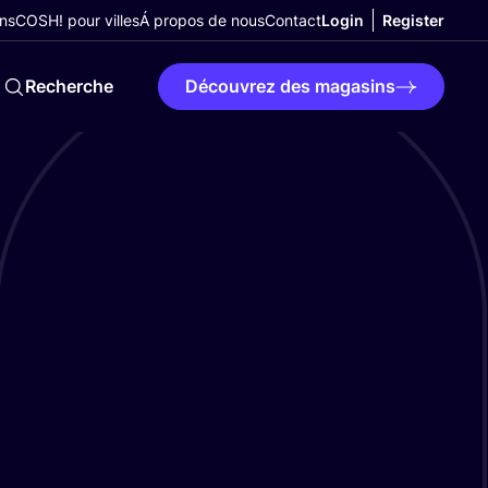
ns
COSH! pour villes
Á propos de nous
Contact
Login
Register
Recherche
Découvrez des magasins