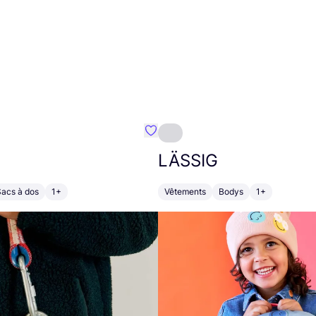
Préféré {nom}
LÄSSIG
Sacs à dos
1+
Vêtements
Bodys
1+