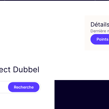
Détail
Dernière 
Points
ject Dubbel
Recherche