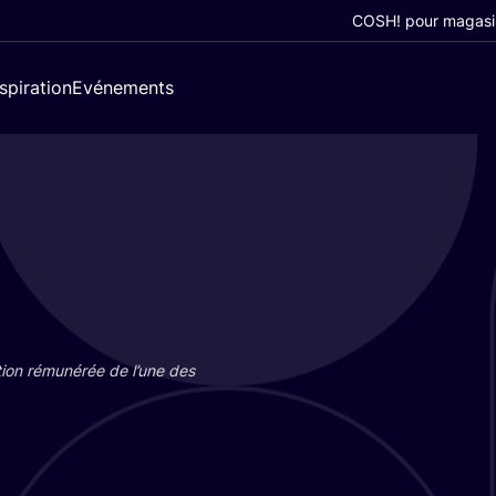
COSH! pour magasi
nspiration
Evénements
tion rému­né­rée de l’une des