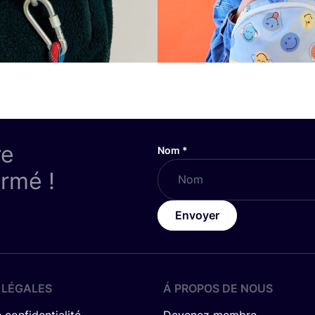
re
Nom
*
ormé !
Envoyer
 LÉGALES
Á PROPOS DE NOUS
 confidentialité
Devenez membre