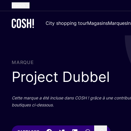
French
English
City shopping tour
Magasins
Marques
I
Dutch
Spanish
German
Croatian
MARQUE
Project Dubbel
Cette marque a été incluse dans
COSH
! grâce à une contri­bu­
bou­tiques ci-dessous.