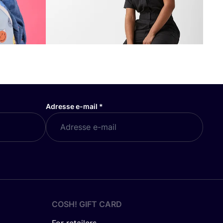
Adresse e-mail
*
COSH! GIFT CARD
For retailers