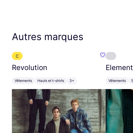
Autres marques
C
Préféré {nom}
Revolution
Element
Vêtements
Hauts et t-shirts
3+
Vêtements