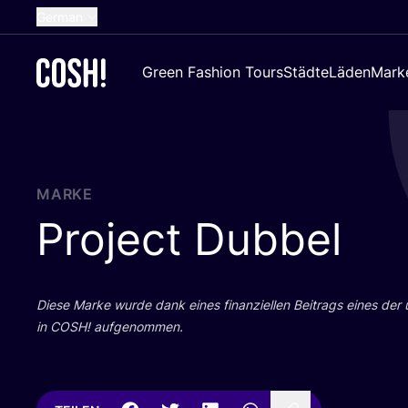
German
English
Green Fashion Tours
Städte
Läden
Mark
Dutch
French
Spanish
Croatian
MARKE
Project Dubbel
Die­se Mar­ke wur­de dank eines finan­zi­el­len Bei­trags eines der
in
COSH
! aufgenommen.