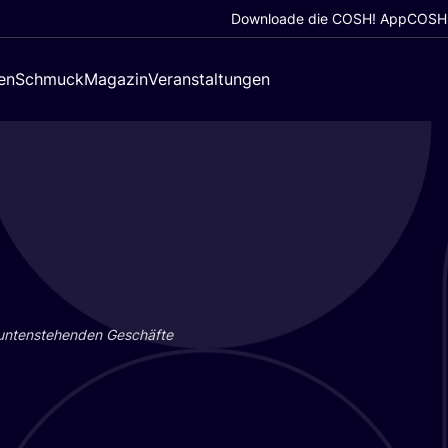
Downloade die COSH! App
COSH!
en
Schmuck
Magazin
Veranstaltungen
 unten­ste­hen­den Geschäf­te