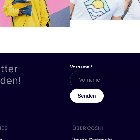
tter
Vorname
*
nden!
Senden
HES
ÜBER
COSH
!
z
Werde Partner:in