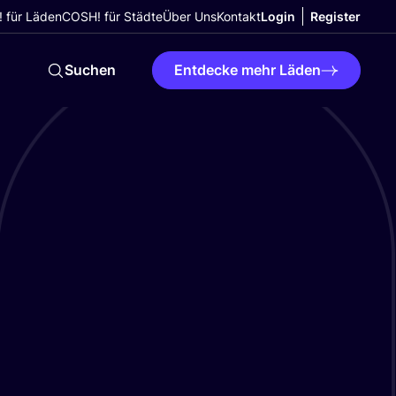
 für Läden
COSH! für Städte
Über Uns
Kontakt
Login
Register
Suchen
Entdecke mehr Läden