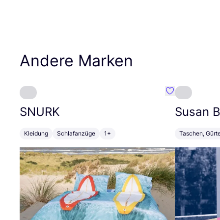
Andere Marken
Favorit SNURK
SNURK
Susan Bi
Kleidung
Schlafanzüge
1+
Taschen, Gürt