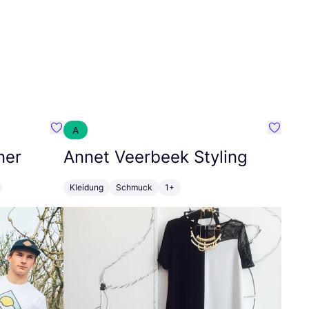
A
Favorit SEC Surf Every Corner
Favorit
ner
Annet Veerbeek Styling
Kleidung
Schmuck
1+