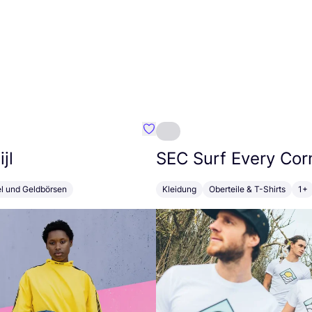
Favorit Susan Bijl
jl
SEC
Surf Every Cor
el und Geldbörsen
Kleidung
Oberteile & T-Shirts
1+