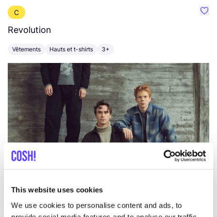
C
Préf
Revolution
E
Vêtements
Hauts et t-shirts
3+
V
This website uses cookies
We use cookies to personalise content and ads, to
provide social media features and to analyse our traffic.