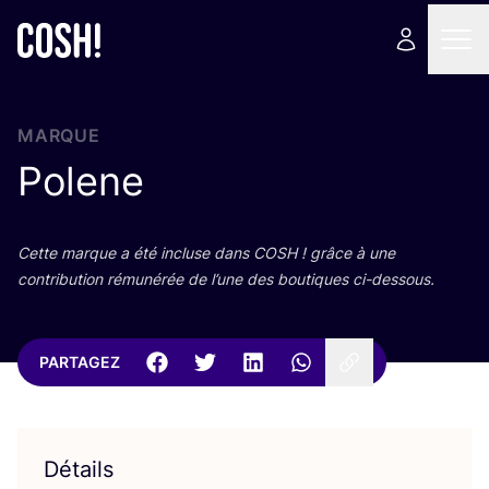
MARQUE
Polene
Cette marque a été incluse dans
COSH
! grâce à une
contri­bu­tion rému­né­rée de l’une des bou­tiques ci-dessous.
PARTAGEZ
Détails