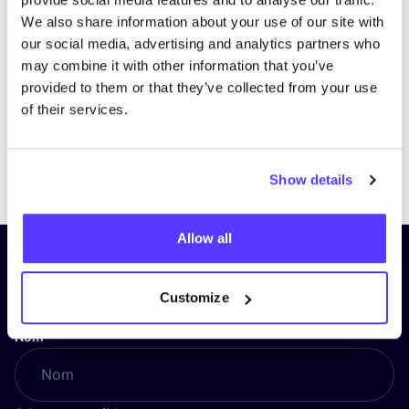
We also share information about your use of our site with
our social media, advertising and analytics partners who
may combine it with other information that you’ve
provided to them or that they’ve collected from your use
of their services.
Previous
Next
Show details
Allow all
Inscrivez-vous à notre lettre
d’information et restez informé !
Customize
Nom
*