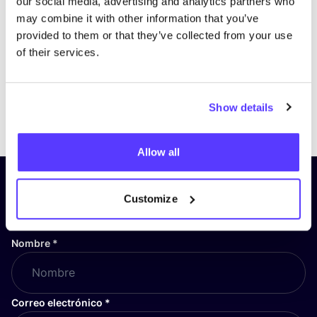
our social media, advertising and analytics partners who
may combine it with other information that you’ve
provided to them or that they’ve collected from your use
of their services.
Show details
Previous
Next
Allow all
¡Suscríbete a nuestro boletín
Customize
y mantente informado!
Nombre
*
Correo electrónico
*