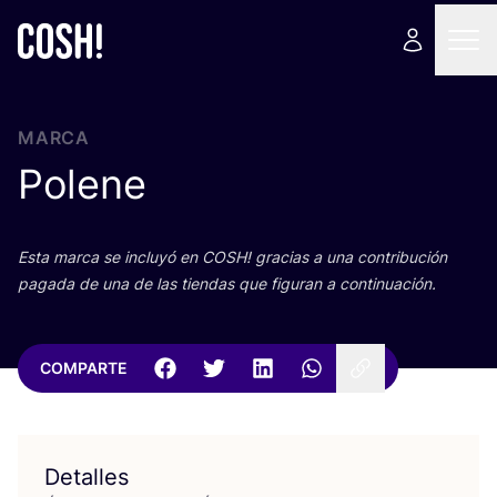
MARCA
Polene
Esta mar­ca se inclu­yó en
COSH
! gra­cias a una con­tri­bu­ción
paga­da de una de las tien­das que figu­ran a continuación.
COMPARTE
Detalles