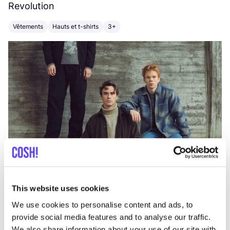
Revolution
E
Vêtements
Hauts et t-shirts
3+
V
This website uses cookies
We use cookies to personalise content and ads, to
provide social media features and to analyse our traffic.
We also share information about your use of our site with