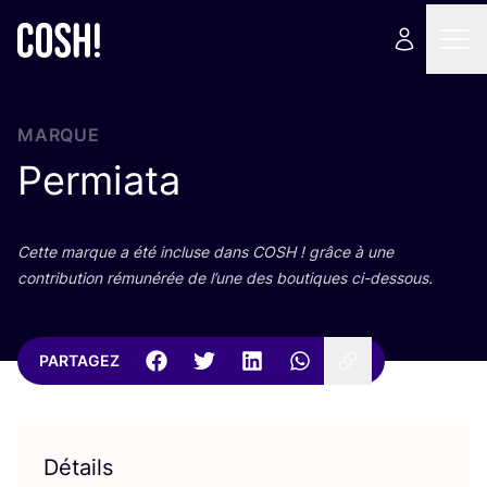
MARQUE
Permiata
Cette marque a été incluse dans
COSH
! grâce à une
contri­bu­tion rému­né­rée de l’une des bou­tiques ci-dessous.
PARTAGEZ
Détails