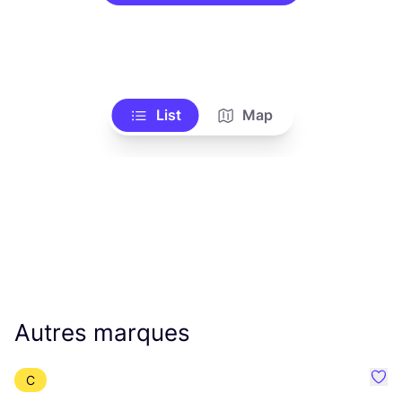
List
Map
Autres marques
C
Préf