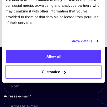
our social media, advertising and analytics partners who
may combine it with other information that you’ve
provided to them or that they’ve collected from your use
of their services.
Previous
Next
Show details
Allow all
Inscrivez-vous à notre lettre
d’information et restez informé !
Customize
Nom
*
Adresse e-mail
*