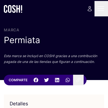
MARCA
Permiata
Esta mar­ca se inclu­yó en
COSH
! gra­cias a una con­tri­bu­ción
paga­da de una de las tien­das que figu­ran a continuación.
COMPARTE
Detalles