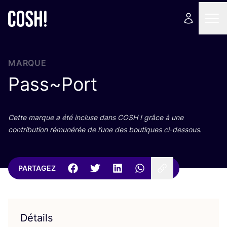
MARQUE
Pass~Port
Cette marque a été incluse dans
COSH
! grâce à une
contri­bu­tion rému­né­rée de l’une des bou­tiques ci-dessous.
PARTAGEZ
Détails