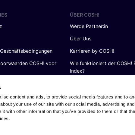
HES
ÜBER
COSH
!
z
Werde Partner:in
Über Uns
 Geschäftsbedingungen
Karrieren by COSH!
voorwaarden COSH! voor
Wie funktioniert der COSH! 
Index?
FAQ
s
ise content and ads, to provide social media features and to anal
about your use of our site with our social media, advertising and
t with other information that you’ve provided to them or that the
ices.