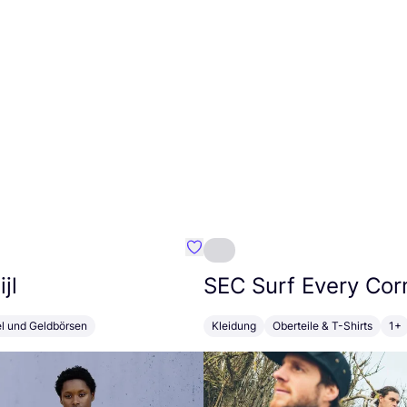
Favorit Susan Bijl
jl
SEC
Surf Every Cor
el und Geldbörsen
Kleidung
Oberteile & T-Shirts
1+