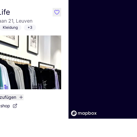
ife
like
aan 21, Leuven
Kleidung
+3
nzufügen
bshop