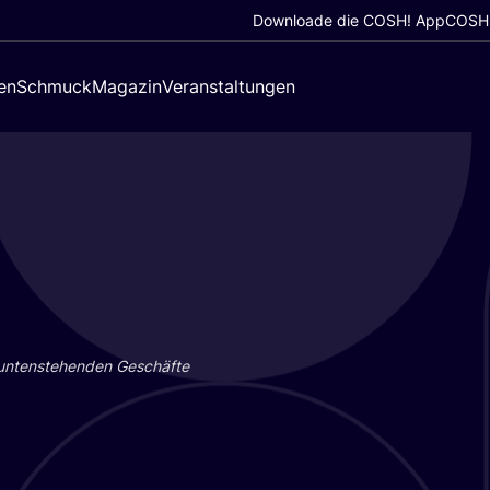
Downloade die COSH! App
COSH!
en
Schmuck
Magazin
Veranstaltungen
 unten­ste­hen­den Geschäf­te