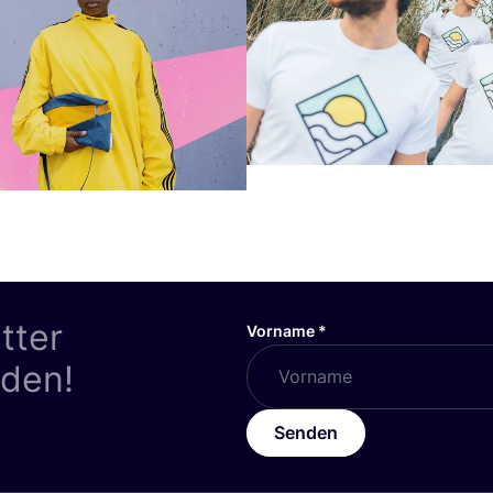
tter
Vorname
*
nden!
Senden