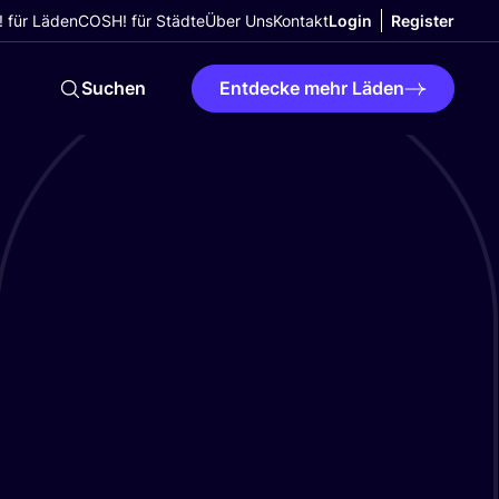
 für Läden
COSH! für Städte
Über Uns
Kontakt
Login
Register
Suchen
Entdecke mehr Läden