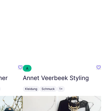
A
Favorit SEC Surf Every Corner
Favorit
ner
Annet Veerbeek Styling
Kleidung
Schmuck
1+