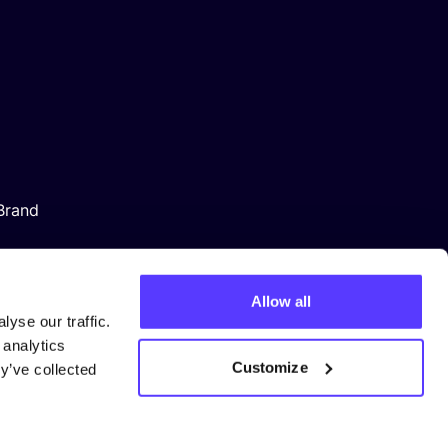
Brand
Allow all
yse our traffic.
 analytics
Customize
y’ve collected