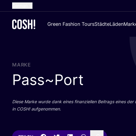
German
English
Green Fashion Tours
Städte
Läden
Mark
Dutch
French
Spanish
Croatian
MARKE
Pass~Port
Die­se Mar­ke wur­de dank eines finan­zi­el­len Bei­trags eines der
in
COSH
! aufgenommen.