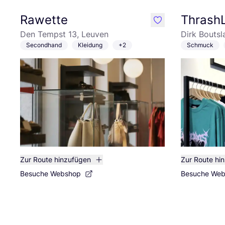
Rawette
ThrashL
like
Den Tempst 13, Leuven
Dirk Boutsl
Secondhand
Kleidung
+2
Schmuck
Zur Route hinzufügen
Zur Route hi
Besuche Webshop
Besuche We