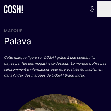
MARQUE
Palava
Cette marque figure sur
COSH
! grâce à une contri­bu­tion
payée par l’un des maga­sins ci-des­sous. La marque n’offre pas
suf­fi­sam­ment d’in­for­ma­tions pour être éva­luée équi­ta­ble­ment
dans l’in­dex des marques de
COSH
! Brand Index
.