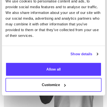
We use cookies to personalise content and ads, to
Autres marques
provide social media features and to analyse our traffic.
We also share information about your use of our site with
our social media, advertising and analytics partners who
Préf
may combine it with other information that you’ve
Selected Homme
E
provided to them or that they’ve collected from your use
of their services.
Vêtements
Jeans / Denim
5+
V
Show details
Allow all
Customize