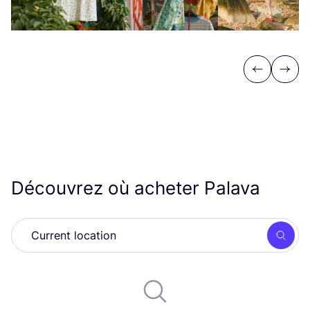
Previous
Next
Découvrez où acheter Palava
Rech