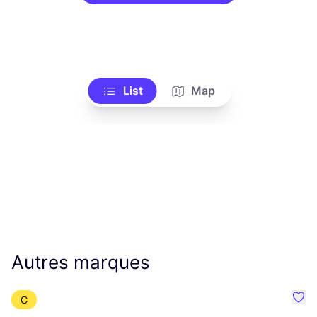
List
Map
Autres marques
C
Préf