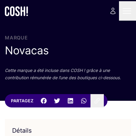
MARQUE
Novacas
Cette marque a été incluse dans
COSH
! grâce à une
contri­bu­tion rému­né­rée de l’une des bou­tiques ci-dessous.
PARTAGEZ
Détails