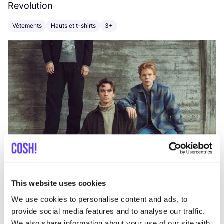
Revolution
E
Vêtements
Hauts et t-shirts
3+
V
This website uses cookies
We use cookies to personalise content and ads, to
provide social media features and to analyse our traffic.
We also share information about your use of our site with