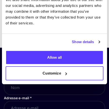
our social media, advertising and analytics partners who
may combine it with other information that you’ve
provided to them or that they’ve collected from your use
of their services.
Previous
Next
Show details
Allow all
Inscrivez-vous à notre lettre
d’information et restez informé !
Customize
Nom
*
Adresse e-mail
*