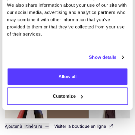
We also share information about your use of our site with
our social media, advertising and analytics partners who
may combine it with other information that you’ve
Ajouter à l'itinéraire
Visiter la boutique en ligne
provided to them or that they’ve collected from your use
of their services.
Muller
like
Koning Albertstraat 61, Diest
Show details
Vêtements
Chaussures
+1
Allow all
Customize
Ajouter à l'itinéraire
Visiter la boutique en ligne