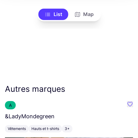
List
Map
Autres marques
A
Préf
&
LadyMondegreen
A
Vêtements
Hauts et t-shirts
3+
V