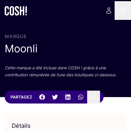
MARQUE
Moonli
Cette marque a été incluse dans
COSH
! grâce à une
contri­bu­tion rému­né­rée de l’une des bou­tiques ci-dessous.
PARTAGEZ
Détails