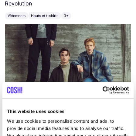
Revolution
E
Vêtements
Hauts et t-shirts
3+
V
This website uses cookies
We use cookies to personalise content and ads, to
provide social media features and to analyse our traffic.
We also share information about your use of our site with