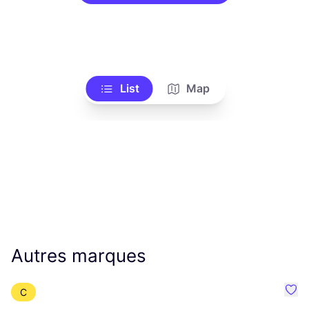
List
Map
Autres marques
C
Préf