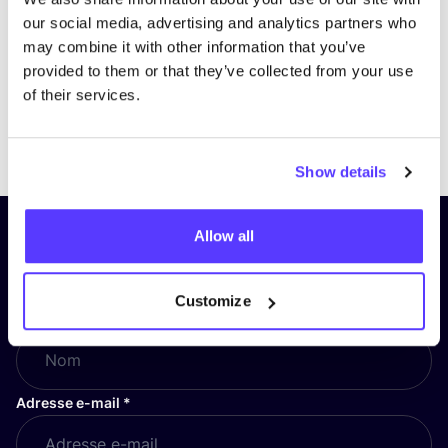
our social media, advertising and analytics partners who
may combine it with other information that you’ve
provided to them or that they’ve collected from your use
of their services.
Previous
Next
Show details
Allow all
Inscrivez-vous à notre lettre
d’information et restez informé !
Customize
Nom
*
Adresse e-mail
*