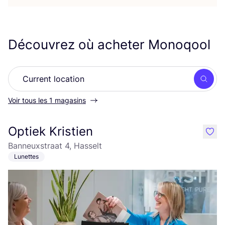
Découvrez où acheter Monoqool
Rech
Voir tous les 1 magasins
Optiek Kristien
like
Banneuxstraat 4, Hasselt
Lunettes