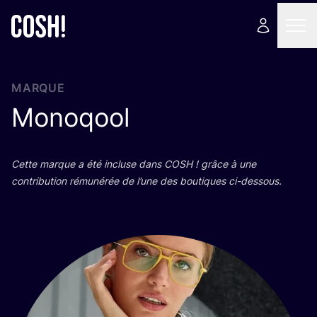
MARQUE
Monoqool
Cette marque a été incluse dans
COSH
! grâce à une
contri­bu­tion rému­né­rée de l’une des bou­tiques ci-dessous.