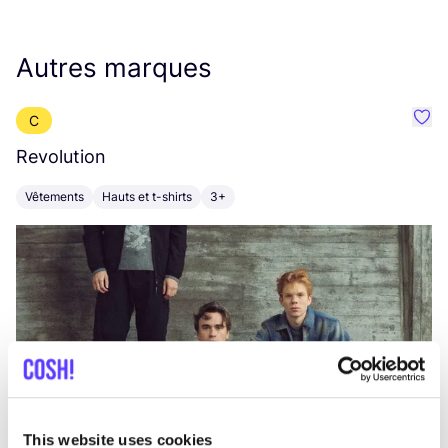
Autres marques
C
Préf
Revolution
E
Vêtements
Hauts et t-shirts
3+
V
This website uses cookies