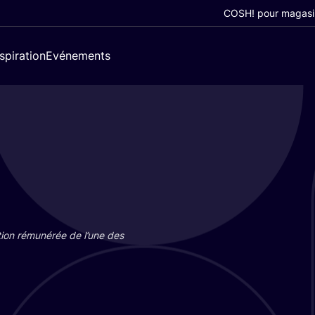
COSH! pour magasi
nspiration
Evénements
tion rému­né­rée de l’une des