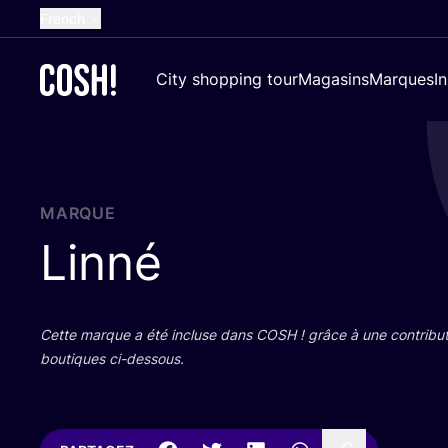
French
English
City shopping tour
Magasins
Marques
I
Dutch
Spanish
German
Croatian
MARQUE
Linné
Cette marque a été incluse dans
COSH
! grâce à une contri­bu­
bou­tiques ci-dessous.