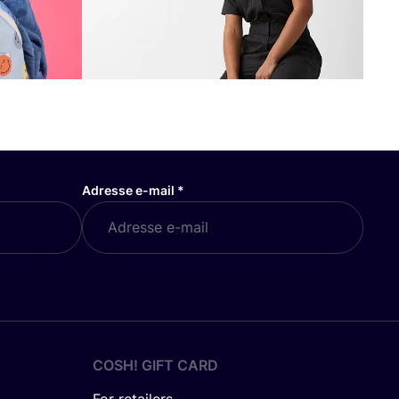
Adresse e-mail
*
COSH! GIFT CARD
For retailers