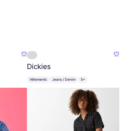
Préféré {nom}
Préféré
Dickies
Vêtements
Jeans / Denim
5+