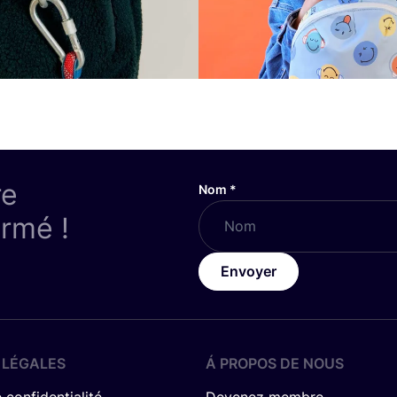
re
Nom
*
ormé !
Envoyer
 LÉGALES
Á PROPOS DE NOUS
 confidentialité
Devenez membre