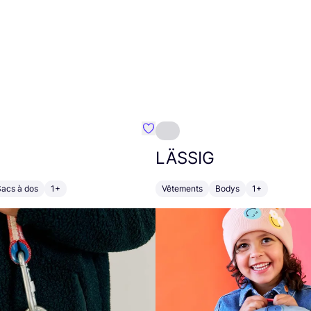
Préféré {nom}
LÄSSIG
Sacs à dos
1+
Vêtements
Bodys
1+