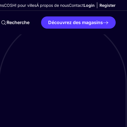
ns
COSH! pour villes
Á propos de nous
Contact
Login
Register
Recherche
Découvrez des magasins