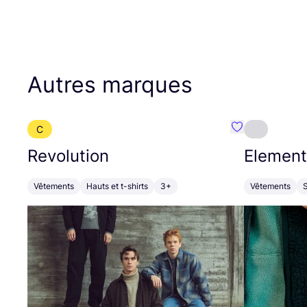
Autres marques
C
Préféré {nom}
Revolution
Element
Vêtements
Hauts et t-shirts
3+
Vêtements