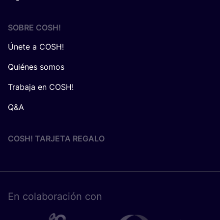
SOBRE
COSH
!
Únete a COSH!
Quiénes somos
Trabaja en COSH!
Q&A
COSH! TARJETA REGALO
En cola­bo­ra­ción con