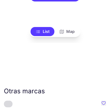
List
Map
Otras marcas
Favo