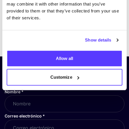
may combine it with other information that you’ve
provided to them or that they’ve collected from your use
of their services.
Previous
Next
Show details
Allow all
¡Suscríbete a nuestro boletín
y mantente informado!
Customize
Nombre
*
Correo electrónico
*