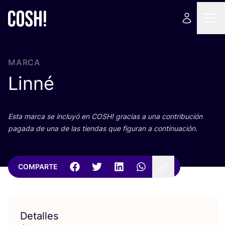
MARCA
Linné
Esta mar­ca se inclu­yó en
COSH
! gra­cias a una con­tri­bu­ción
paga­da de una de las tien­das que figu­ran a continuación.
COMPARTE
Detalles