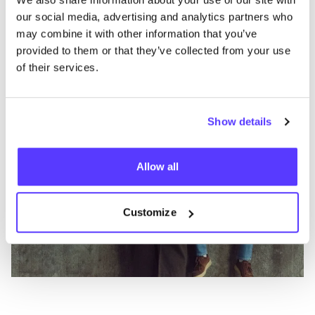
Revolution
E
our social media, advertising and analytics partners who
may combine it with other information that you’ve
Vêtements
Hauts et t-shirts
3+
V
provided to them or that they’ve collected from your use
of their services.
Show details
Allow all
Customize