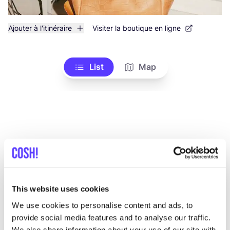
Ajouter à l'itinéraire
Visiter la boutique en ligne
List
Map
Autres marques
This website uses cookies
We use cookies to personalise content and ads, to
provide social media features and to analyse our traffic.
C
Préf
We also share information about your use of our site with