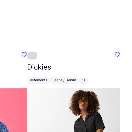
Préféré {nom}
Préféré
Dickies
Vêtements
Jeans / Denim
5+