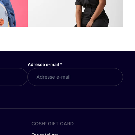
Adresse e-mail
*
COSH! GIFT CARD
For retailers