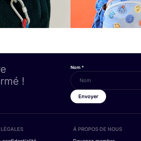
re
Nom
*
ormé !
Envoyer
 LÉGALES
Á PROPOS DE NOUS
 confidentialité
Devenez membre