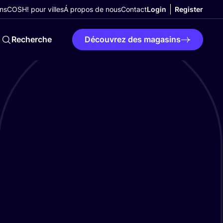
ns
COSH! pour villes
Á propos de nous
Contact
Login
Register
Recherche
Découvrez des magasins