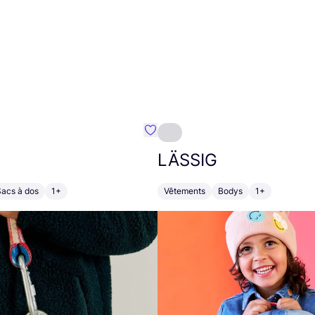
Préféré {nom}
LÄSSIG
Sacs à dos
1+
Vêtements
Bodys
1+