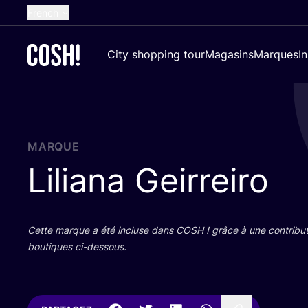
French
English
City shopping tour
Magasins
Marques
I
Dutch
Spanish
German
Croatian
MARQUE
Liliana Geirreiro
Cette marque a été incluse dans
COSH
! grâce à une contri­bu­
bou­tiques ci-dessous.