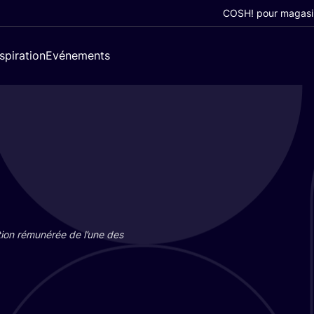
COSH! pour magasi
nspiration
Evénements
tion rému­né­rée de l’une des