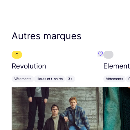
Autres marques
C
Préféré {nom}
Revolution
Element
Vêtements
Hauts et t-shirts
3+
Vêtements