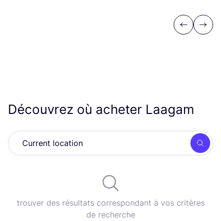
Previous
Next
Découvrez où acheter Laagam
Rech
trouver des résultats correspondant à vos critères
de recherche