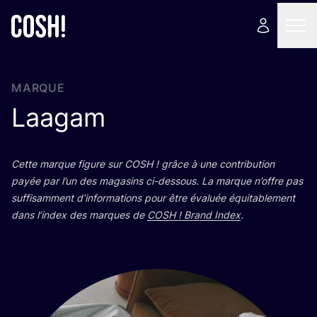
MARQUE
Laagam
Cette marque figure sur
COSH
! grâce à une contri­bu­tion
payée par l’un des maga­sins ci-des­sous. La marque n’offre pas
suf­fi­sam­ment d’in­for­ma­tions pour être éva­luée équi­ta­ble­ment
dans l’in­dex des marques de
COSH
! Brand Index
.