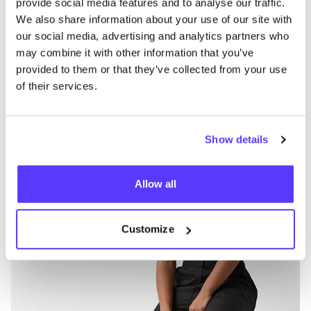
provide social media features and to analyse our traffic.
We also share information about your use of our site with
Préf
our social media, advertising and analytics partners who
Dickies
L
may combine it with other information that you’ve
provided to them or that they’ve collected from your use
Vêtements
Jeans / Denim
5+
V
of their services.
Show details
Allow all
Customize