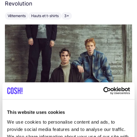
Revolution
E
Vêtements
Hauts et t-shirts
3+
V
This website uses cookies
We use cookies to personalise content and ads, to
provide social media features and to analyse our traffic.
We also share information about your use of our site with