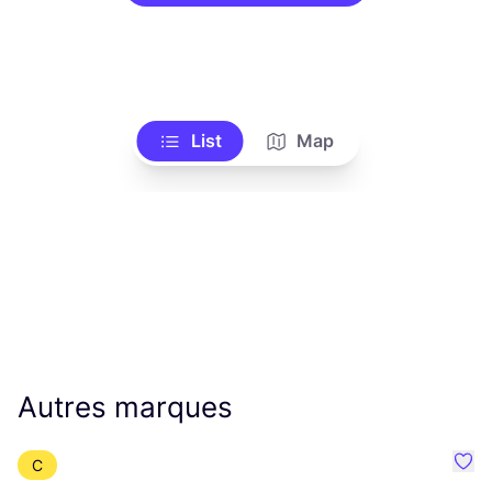
List
Map
Autres marques
C
Préf