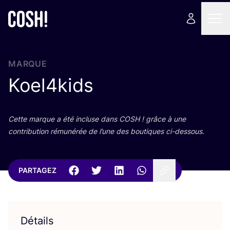
MARQUE
Koel
4
kids
Cette marque a été incluse dans
COSH
! grâce à une
contri­bu­tion rému­né­rée de l’une des bou­tiques ci-dessous.
PARTAGEZ
Détails