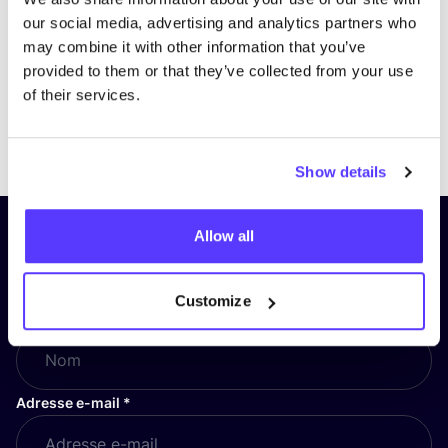
our social media, advertising and analytics partners who
may combine it with other information that you’ve
provided to them or that they’ve collected from your use
of their services.
Previous
Next
Show details
Allow all
Inscrivez-vous à notre lettre
d’information et restez informé !
Customize
Nom
*
Adresse e-mail
*