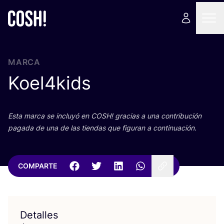
MARCA
Koel
4
kids
Esta mar­ca se inclu­yó en
COSH
! gra­cias a una con­tri­bu­ción
paga­da de una de las tien­das que figu­ran a continuación.
COMPARTE
Detalles