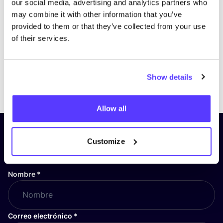
our social media, advertising and analytics partners who
may combine it with other information that you’ve
provided to them or that they’ve collected from your use
of their services.
Show details
Previous
Next
Allow all
¡Suscríbete a nuestro boletín
Customize
y mantente informado!
Nombre
*
Correo electrónico
*