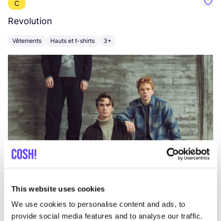
C
Préf
Revolution
E
Vêtements
Hauts et t-shirts
3+
V
This website uses cookies
We use cookies to personalise content and ads, to
provide social media features and to analyse our traffic.