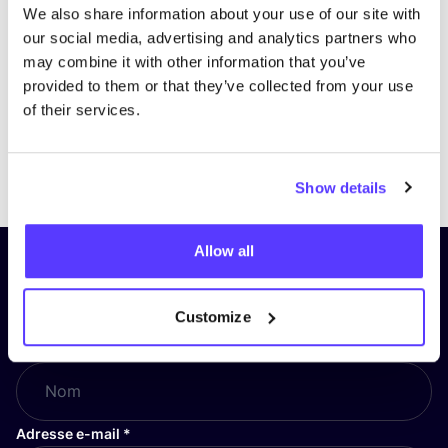
We also share information about your use of our site with
our social media, advertising and analytics partners who
may combine it with other information that you’ve
provided to them or that they’ve collected from your use
of their services.
Previous
Next
Show details
Allow all
Inscrivez-vous à notre lettre
d’information et restez informé !
Customize
Nom
*
Adresse e-mail
*