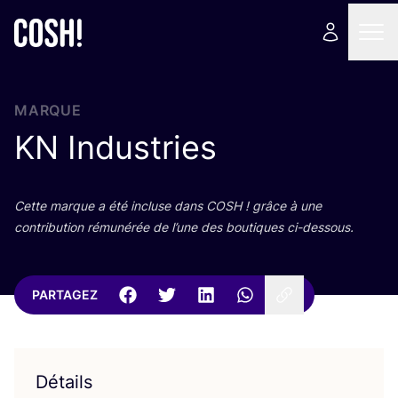
MARQUE
KN
Industries
Cette marque a été incluse dans
COSH
! grâce à une
contri­bu­tion rému­né­rée de l’une des bou­tiques ci-dessous.
PARTAGEZ
Détails