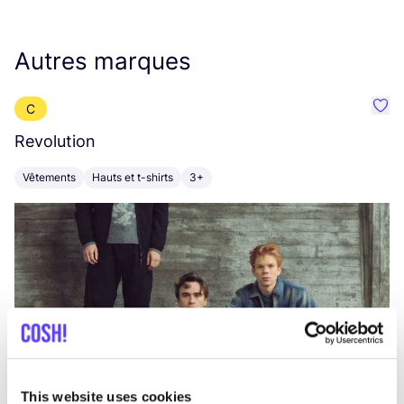
Autres marques
C
Préf
Revolution
E
Vêtements
Hauts et t-shirts
3+
V
This website uses cookies