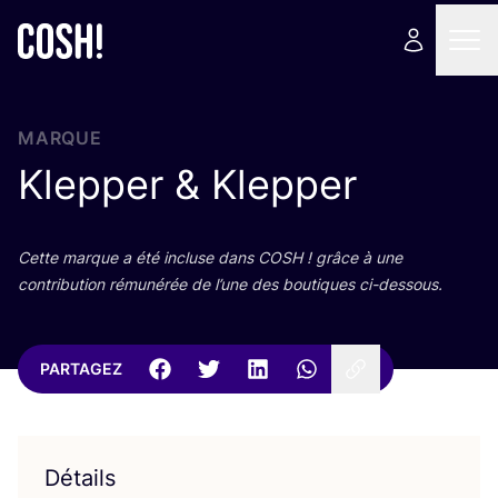
MARQUE
Klepper
&
Klepper
Cette marque a été incluse dans
COSH
! grâce à une
contri­bu­tion rému­né­rée de l’une des bou­tiques ci-dessous.
PARTAGEZ
Détails