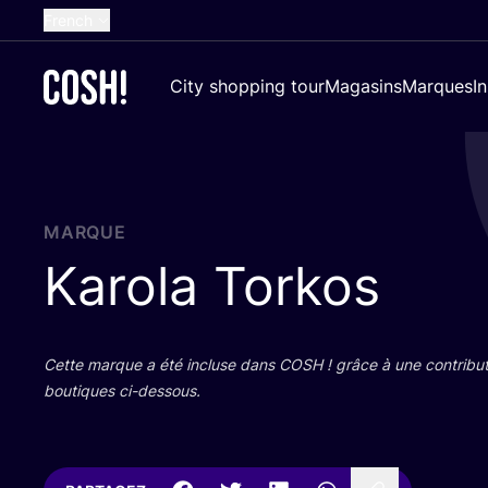
French
English
City shopping tour
Magasins
Marques
I
Dutch
Spanish
German
Croatian
MARQUE
Karola Torkos
Cette marque a été incluse dans
COSH
! grâce à une contri­bu­
bou­tiques ci-dessous.