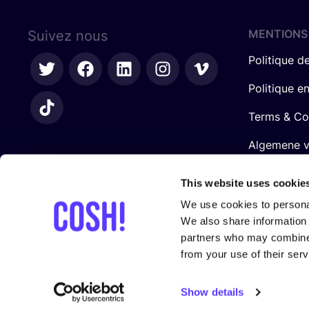
MENTIONS
Suivez nous
Politique de
Politique e
Terms & Co
Algemene 
retailers
This website uses cookie
We use cookies to personal
We also share information 
partners who may combine i
from your use of their serv
Avec le sou­tien de
Show details