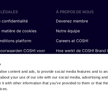
 LÉGALES
Á PROPOS DE NOUS
 confidentialité
Devenez membre
n matière de cookies
Notre équipe
nditions platform
Careers at COSH!
voorwaarden COSH! voor
Hoe werkt de COSH! Brand 
Q&A
s
ise content and ads, to provide social media features and to anal
about your use of our site with our social media, advertising and
t with other information that you’ve provided to them or that the
ices.