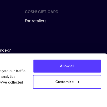
COSH! GIFT CARD
For retailers
Index?
Allow all
yse our traffic.
 analytics
Customize
y’ve collected