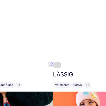
Préféré {nom}
LÄSSIG
Sacs à dos
1+
Vêtements
Bodys
1+