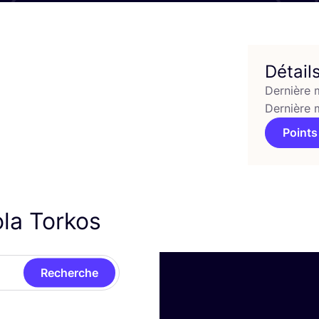
Détail
Dernière 
Dernière 
Points
ola Torkos
Recherche