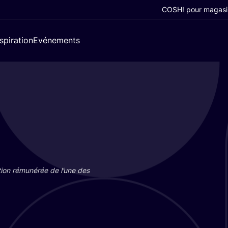
COSH! pour magasi
nspiration
Evénements
tion rému­né­rée de l’une des