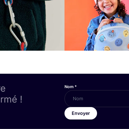
re
Nom
*
ormé !
Envoyer