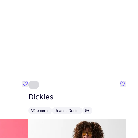
Préféré {nom}
Préféré
Dickies
Vêtements
Jeans / Denim
5+