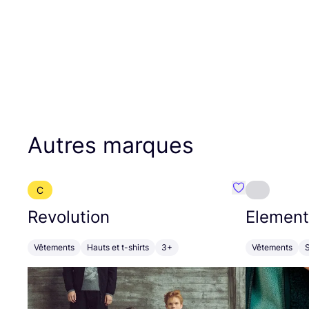
Autres marques
C
Préféré {nom}
Revolution
Element
Vêtements
Hauts et t-shirts
3+
Vêtements