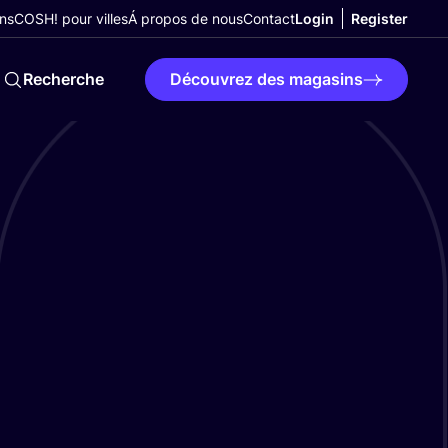
ns
COSH! pour villes
Á propos de nous
Contact
Login
Register
Recherche
Découvrez des magasins